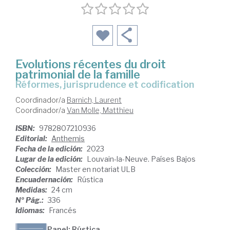
Evolutions récentes du droit
patrimonial de la famille
Réformes, jurisprudence et codification
Coordinador/a
Barnich, Laurent
Coordinador/a
Van Molle, Matthieu
ISBN:
9782807210936
Editorial:
Anthemis
Fecha de la edición:
2023
Lugar de la edición:
Louvain-la-Neuve. Países Bajos
Colección:
Master en notariat ULB
Encuadernación:
Rústica
Medidas:
24 cm
Nº Pág.:
336
Idiomas:
Francés
Papel: Rústica