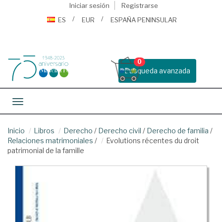
Iniciar sesión
Registrarse
ES
EUR
ESPAÑA PENINSULAR
0
Busqueda avanzada
Toggle navigation
Inicio
Libros
Derecho
/
Derecho civil
/
Derecho de familia
/
Relaciones matrimoniales
/
Evolutions récentes du droit
patrimonial de la famille