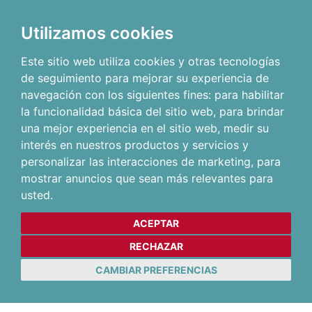
Utilizamos cookies
Este sitio web utiliza cookies y otras tecnologías
de seguimiento para mejorar su experiencia de
navegación con los siguientes fines:
para habilitar
la funcionalidad básica del sitio web
,
para brindar
una mejor experiencia en el sitio web
,
medir su
interés en nuestros productos y servicios y
personalizar las interacciones de marketing
,
para
mostrar anuncios que sean más relevantes para
usted
.
ACEPTAR
RECHAZAR
CAMBIAR PREFERENCIAS