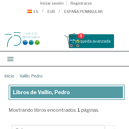
Iniciar sesión
Registrarse
ES
EUR
ESPAÑA PENINSULAR
0
Busqueda avanzada
Toggle navigation
Inicio
Vallín, Pedro
Libros de Vallín, Pedro
Libros
de
Mostrando
libros encontrados.
1
páginas.
Vallín,
Pedro