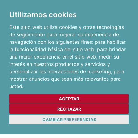
Utilizamos cookies
Este sitio web utiliza cookies y otras tecnologías
de seguimiento para mejorar su experiencia de
navegación con los siguientes fines:
para habilitar
la funcionalidad básica del sitio web
,
para brindar
una mejor experiencia en el sitio web
,
medir su
interés en nuestros productos y servicios y
personalizar las interacciones de marketing
,
para
mostrar anuncios que sean más relevantes para
usted
.
ACEPTAR
RECHAZAR
CAMBIAR PREFERENCIAS