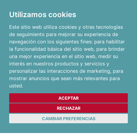
Utilizamos cookies
Este sitio web utiliza cookies y otras tecnologías
de seguimiento para mejorar su experiencia de
navegación con los siguientes fines:
para habilitar
la funcionalidad básica del sitio web
,
para brindar
una mejor experiencia en el sitio web
,
medir su
interés en nuestros productos y servicios y
personalizar las interacciones de marketing
,
para
mostrar anuncios que sean más relevantes para
usted
.
ACEPTAR
RECHAZAR
CAMBIAR PREFERENCIAS