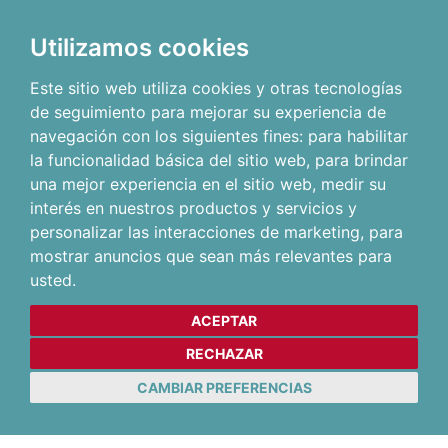
Utilizamos cookies
Este sitio web utiliza cookies y otras tecnologías
de seguimiento para mejorar su experiencia de
navegación con los siguientes fines:
para habilitar
la funcionalidad básica del sitio web
,
para brindar
una mejor experiencia en el sitio web
,
medir su
interés en nuestros productos y servicios y
personalizar las interacciones de marketing
,
para
mostrar anuncios que sean más relevantes para
usted
.
ACEPTAR
RECHAZAR
CAMBIAR PREFERENCIAS