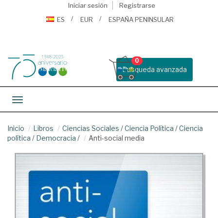
Iniciar sesión
Registrarse
ES
EUR
ESPAÑA PENINSULAR
0
Busqueda avanzada
Toggle navigation
Inicio
Libros
Ciencias Sociales
/
Ciencia Política
/
Ciencia
política
/
Democracia
/
Anti-social media