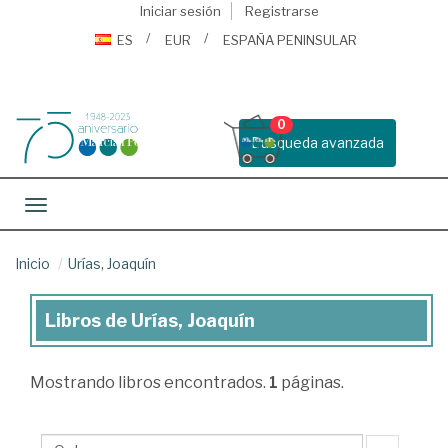
Iniciar sesión
Registrarse
ES
EUR
ESPAÑA PENINSULAR
0
Busqueda avanzada
Toggle navigation
Inicio
Urías, Joaquín
Libros de Urías, Joaquín
Libros
de
Mostrando
libros encontrados.
1
páginas.
Urías,
Joaquín