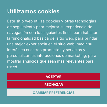
Utilizamos cookies
Este sitio web utiliza cookies y otras tecnologías
de seguimiento para mejorar su experiencia de
navegación con los siguientes fines:
para habilitar
la funcionalidad básica del sitio web
,
para brindar
una mejor experiencia en el sitio web
,
medir su
interés en nuestros productos y servicios y
personalizar las interacciones de marketing
,
para
mostrar anuncios que sean más relevantes para
usted
.
ACEPTAR
RECHAZAR
CAMBIAR PREFERENCIAS