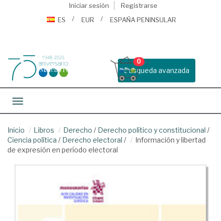
Iniciar sesión
Registrarse
ES
EUR
ESPAÑA PENINSULAR
0
Busqueda avanzada
Toggle navigation
Inicio
Libros
Derecho
/
Derecho político y constitucional
/
Ciencia política
/
Derecho electoral
/
Información y libertad
de expresión en período electoral