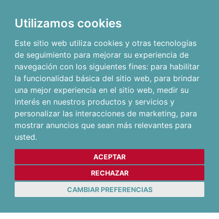
Utilizamos cookies
Este sitio web utiliza cookies y otras tecnologías
de seguimiento para mejorar su experiencia de
navegación con los siguientes fines:
para habilitar
la funcionalidad básica del sitio web
,
para brindar
una mejor experiencia en el sitio web
,
medir su
interés en nuestros productos y servicios y
personalizar las interacciones de marketing
,
para
mostrar anuncios que sean más relevantes para
usted
.
ACEPTAR
RECHAZAR
CAMBIAR PREFERENCIAS