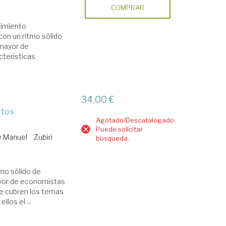
COMPRAR
cimiento
con un ritmo sólido
 mayor de
cterísticas
34,00 €
Agotado/Descatalogado.
Puede solicitar
é Manuel
Zubiri
búsqueda.
tmo sólido de
ayor de economistas
se cubren los temas
los el ...