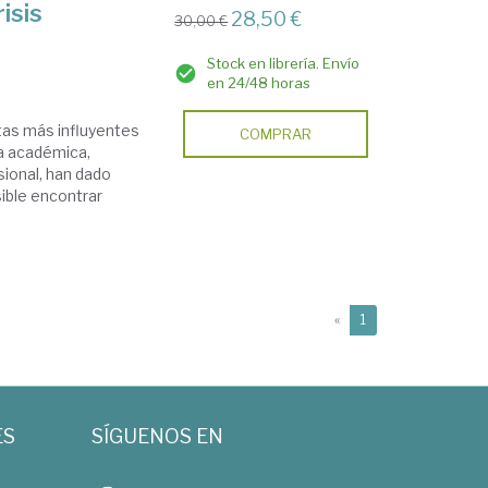
isis
28,50 €
30,00 €
Stock en librería. Envío
en 24/48 horas
stas más influyentes
COMPRAR
ra académica,
sional, han dado
sible encontrar
(current)
«
1
ES
SÍGUENOS EN