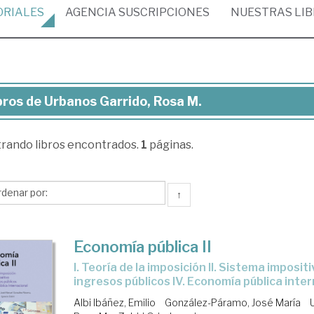
ORIALES
AGENCIA
SUSCRIPCIONES
NUESTRAS
LI
bros de Urbanos Garrido, Rosa M.
ros
trando
libros encontrados.
1
páginas.
banos
rido,
sa
↑
Economía pública II
I. Teoría de la imposición II. Sistema impositivo III. Otros
ingresos públicos IV. Economía pública inte
Albi Ibáñez, Emilio
González-Páramo, José María