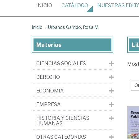
(CURRENT)
INICIO
CATÁLOGO
NUESTRAS
EDIT
Inicio
Urbanos Garrido, Rosa M.
Materias
Li
Lib
de
CIENCIAS SOCIALES
Mos
Ur
Gar
DERECHO
Ro
ECONOMÍA
M.
EMPRESA
HISTORIA Y CIENCIAS
HUMANAS
OTRAS CATEGORÍAS