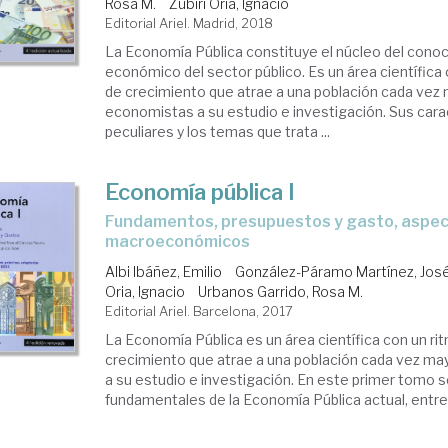
Rosa M.
Zubiri Oria, Ignacio
Editorial Ariel. Madrid, 2018
La Economía Pública constituye el núcleo del cono
económico del sector público. Es un área científica 
de crecimiento que atrae a una población cada vez
economistas a su estudio e investigación. Sus cara
peculiares y los temas que trata ...
Economía pública I
Fundamentos, presupuestos y gasto, aspectos
macroeconómicos
Albi Ibáñez, Emilio
González-Páramo Martínez, Jos
Oria, Ignacio
Urbanos Garrido, Rosa M.
Editorial Ariel. Barcelona, 2017
La Economía Pública es un área científica con un ri
crecimiento que atrae a una población cada vez m
a su estudio e investigación. En este primer tomo 
fundamentales de la Economía Pública actual, entre el