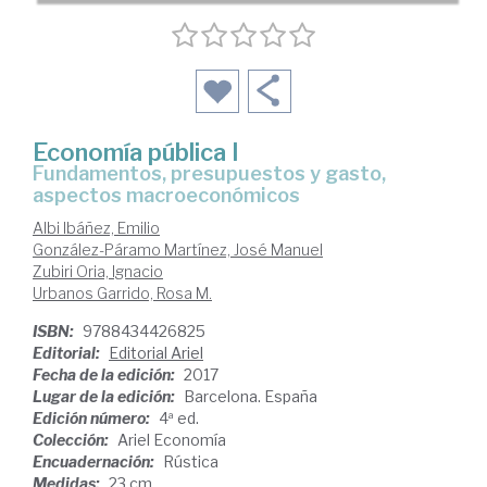
Economía pública I
Fundamentos, presupuestos y gasto,
aspectos macroeconómicos
Albi Ibáñez, Emilio
González-Páramo Martínez, José Manuel
Zubiri Oria, Ignacio
Urbanos Garrido, Rosa M.
ISBN:
9788434426825
Editorial:
Editorial Ariel
Fecha de la edición:
2017
Lugar de la edición:
Barcelona. España
Edición número:
4ª ed.
Colección:
Ariel Economía
Encuadernación:
Rústica
Medidas:
23 cm