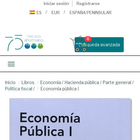
Iniciar sesión
Registrarse
ES
EUR
ESPAÑA PENINSULAR
0
Busqueda avanzada
Toggle navigation
Inicio
Libros
Economía
/
Hacienda pública
/
Parte general
/
Política fiscal
/
Economía pública I