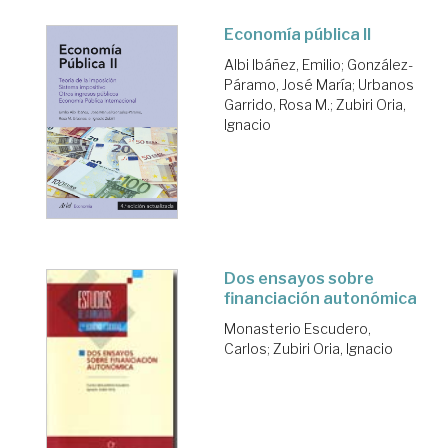
Economía pública II
Albi Ibáñez, Emilio
;
González-
Páramo, José María
;
Urbanos
Garrido, Rosa M.
;
Zubiri Oria,
Ignacio
Dos ensayos sobre
financiación autonómica
Monasterio Escudero,
Carlos
;
Zubiri Oria, Ignacio