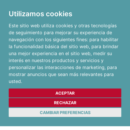
Utilizamos cookies
Este sitio web utiliza cookies y otras tecnologías
de seguimiento para mejorar su experiencia de
navegación con los siguientes fines:
para habilitar
la funcionalidad básica del sitio web
,
para brindar
una mejor experiencia en el sitio web
,
medir su
interés en nuestros productos y servicios y
personalizar las interacciones de marketing
,
para
mostrar anuncios que sean más relevantes para
usted
.
ACEPTAR
RECHAZAR
CAMBIAR PREFERENCIAS