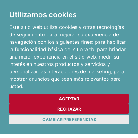
Utilizamos cookies
Este sitio web utiliza cookies y otras tecnologías
de seguimiento para mejorar su experiencia de
navegación con los siguientes fines:
para habilitar
la funcionalidad básica del sitio web
,
para brindar
una mejor experiencia en el sitio web
,
medir su
interés en nuestros productos y servicios y
personalizar las interacciones de marketing
,
para
mostrar anuncios que sean más relevantes para
usted
.
ACEPTAR
RECHAZAR
CAMBIAR PREFERENCIAS