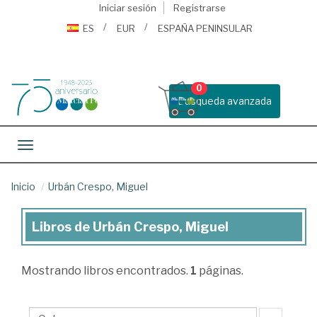
Iniciar sesión
Registrarse
ES
EUR
ESPAÑA PENINSULAR
0
Busqueda avanzada
Toggle navigation
Inicio
Urbán Crespo, Miguel
Libros de Urbán Crespo, Miguel
Libros
de
Mostrando
libros encontrados.
1
páginas.
Urbán
Crespo,