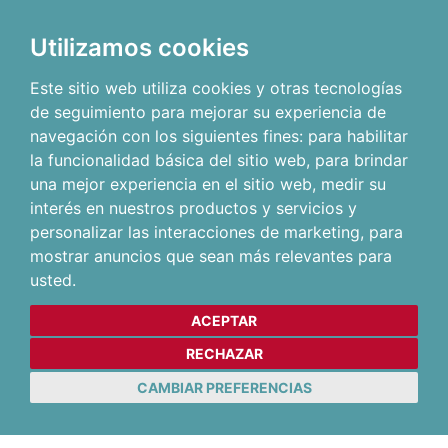
Utilizamos cookies
Este sitio web utiliza cookies y otras tecnologías
de seguimiento para mejorar su experiencia de
navegación con los siguientes fines:
para habilitar
la funcionalidad básica del sitio web
,
para brindar
una mejor experiencia en el sitio web
,
medir su
interés en nuestros productos y servicios y
personalizar las interacciones de marketing
,
para
mostrar anuncios que sean más relevantes para
usted
.
ACEPTAR
RECHAZAR
CAMBIAR PREFERENCIAS