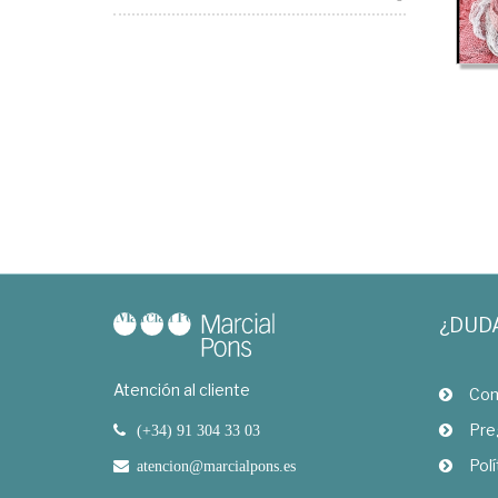
¿DUD
Atención al cliente
Com
Pre
(+34) 91 304 33 03
Polí
atencion@marcialpons.es