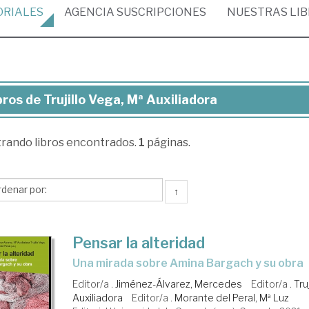
ORIALES
AGENCIA
SUSCRIPCIONES
NUESTRAS
LI
bros de Trujillo Vega, Mª Auxiliadora
ros
trando
libros encontrados.
1
páginas.
illo
ga,
↑
iliadora
Pensar la alteridad
una mirada sobre Amina Bargach y su obra
Editor/a .
Jiménez-Álvarez, Mercedes
Editor/a .
Tru
Auxiliadora
Editor/a .
Morante del Peral, Mª Luz