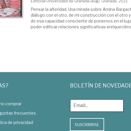
Editorial Universidad de Granada (eug). Granada, 2021
Pensar la alteridad. Una mirada sobre Amina Bargach 
diálogo con el otro, de mi construcción con el otro 
de esa capacidad consciente de ponernos en el luga
poder edificar relaciones significativas enriqueciénd
AS?
BOLETÍN DE NOVEDAD
o comprar
guntas frecuentes
tica de privacidad
SUSCRIBIRSE