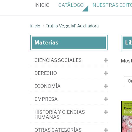
(CURRENT)
INICIO
CATÁLOGO
NUESTRAS
EDIT
Inicio
Trujillo Vega, Mª Auxiliadora
Materias
Li
Lib
de
CIENCIAS SOCIALES
Mos
Truj
Ve
DERECHO
Mª
ECONOMÍA
Aux
EMPRESA
HISTORIA Y CIENCIAS
HUMANAS
OTRAS CATEGORÍAS