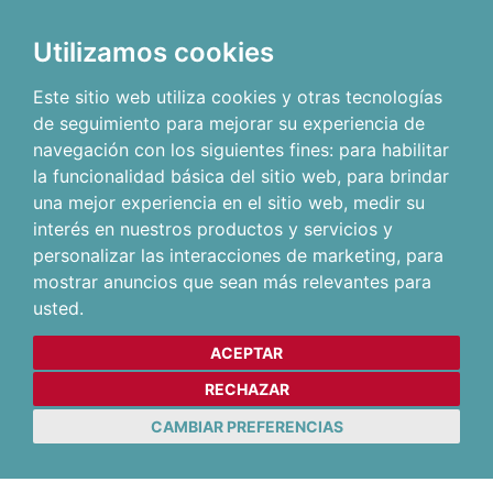
Utilizamos cookies
Este sitio web utiliza cookies y otras tecnologías
de seguimiento para mejorar su experiencia de
navegación con los siguientes fines:
para habilitar
la funcionalidad básica del sitio web
,
para brindar
una mejor experiencia en el sitio web
,
medir su
interés en nuestros productos y servicios y
personalizar las interacciones de marketing
,
para
mostrar anuncios que sean más relevantes para
usted
.
ACEPTAR
RECHAZAR
CAMBIAR PREFERENCIAS