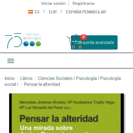
Iniciar sesión
Registrarse
ES
EUR
ESPAÑA PENINSULAR
0
Busqueda avanzada
Toggle navigation
Inicio
Libros
Ciencias Sociales
/
Psicología
/
Psicología
social
/
Pensar la alteridad