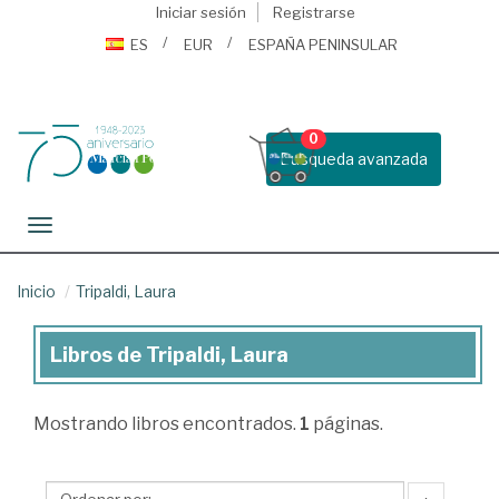
Iniciar sesión
Registrarse
ES
EUR
ESPAÑA PENINSULAR
0
Busqueda avanzada
Toggle navigation
Inicio
Tripaldi, Laura
Libros de Tripaldi, Laura
Libros
de
Mostrando
libros encontrados.
1
páginas.
Tripaldi,
Laura