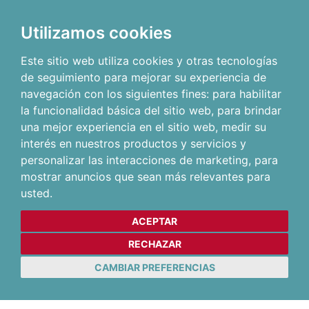
Utilizamos cookies
Este sitio web utiliza cookies y otras tecnologías
de seguimiento para mejorar su experiencia de
navegación con los siguientes fines:
para habilitar
la funcionalidad básica del sitio web
,
para brindar
una mejor experiencia en el sitio web
,
medir su
interés en nuestros productos y servicios y
personalizar las interacciones de marketing
,
para
mostrar anuncios que sean más relevantes para
usted
.
ACEPTAR
RECHAZAR
CAMBIAR PREFERENCIAS