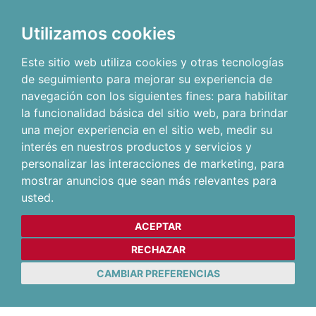
Utilizamos cookies
Este sitio web utiliza cookies y otras tecnologías
de seguimiento para mejorar su experiencia de
navegación con los siguientes fines:
para habilitar
la funcionalidad básica del sitio web
,
para brindar
una mejor experiencia en el sitio web
,
medir su
interés en nuestros productos y servicios y
personalizar las interacciones de marketing
,
para
mostrar anuncios que sean más relevantes para
usted
.
ACEPTAR
RECHAZAR
CAMBIAR PREFERENCIAS