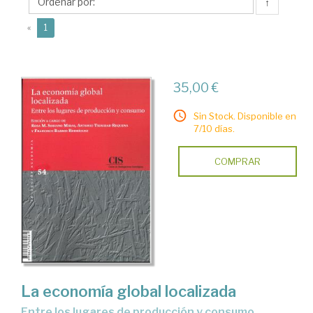
Antonio
↑
(current)
«
1
35,00 €
Sin Stock. Disponible en
7/10 días.
COMPRAR
La economía global localizada
entre los lugares de producción y consumo