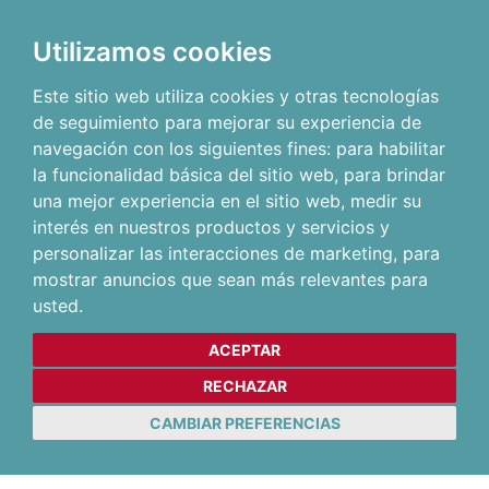
Utilizamos cookies
Este sitio web utiliza cookies y otras tecnologías
de seguimiento para mejorar su experiencia de
navegación con los siguientes fines:
para habilitar
la funcionalidad básica del sitio web
,
para brindar
una mejor experiencia en el sitio web
,
medir su
interés en nuestros productos y servicios y
personalizar las interacciones de marketing
,
para
mostrar anuncios que sean más relevantes para
usted
.
ACEPTAR
RECHAZAR
CAMBIAR PREFERENCIAS