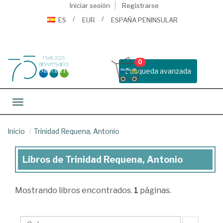
Iniciar sesión
Registrarse
ES
EUR
ESPAÑA PENINSULAR
0
Busqueda avanzada
Toggle navigation
Inicio
Trinidad Requena, Antonio
Libros de Trinidad Requena, Antonio
Libros
de
Mostrando
libros encontrados.
1
páginas.
Trinidad
Requena,