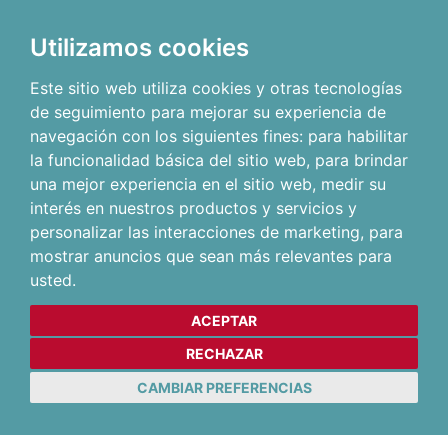
Utilizamos cookies
Este sitio web utiliza cookies y otras tecnologías
de seguimiento para mejorar su experiencia de
navegación con los siguientes fines:
para habilitar
la funcionalidad básica del sitio web
,
para brindar
una mejor experiencia en el sitio web
,
medir su
interés en nuestros productos y servicios y
personalizar las interacciones de marketing
,
para
mostrar anuncios que sean más relevantes para
usted
.
ACEPTAR
RECHAZAR
CAMBIAR PREFERENCIAS