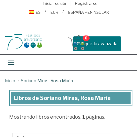
Iniciar sesión
Registrarse
ES
EUR
ESPAÑA PENINSULAR
0
Busqueda avanzada
Toggle navigation
Inicio
Soriano Miras, Rosa María
Libros de Soriano Miras, Rosa María
Libros
de
Mostrando
libros encontrados.
1
páginas.
Soriano
Miras,