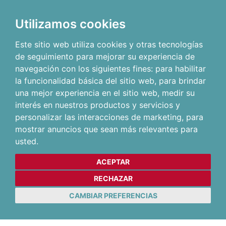
Utilizamos cookies
Este sitio web utiliza cookies y otras tecnologías
de seguimiento para mejorar su experiencia de
navegación con los siguientes fines:
para habilitar
la funcionalidad básica del sitio web
,
para brindar
una mejor experiencia en el sitio web
,
medir su
interés en nuestros productos y servicios y
personalizar las interacciones de marketing
,
para
mostrar anuncios que sean más relevantes para
usted
.
ACEPTAR
RECHAZAR
CAMBIAR PREFERENCIAS