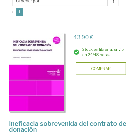
José
↑
María
(current)
«
1
43,90 €
Stock en librería. Envío
en 24/48 horas
COMPRAR
Ineficacia sobrevenida del contrato de
donación