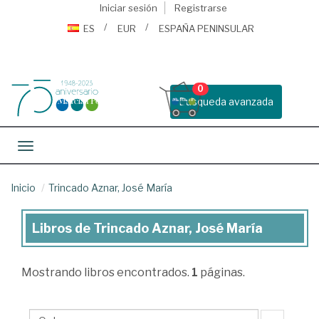
Iniciar sesión
Registrarse
ES
EUR
ESPAÑA PENINSULAR
0
Busqueda avanzada
Toggle navigation
Inicio
Trincado Aznar, José María
Libros de Trincado Aznar, José María
Libros
de
Mostrando
libros encontrados.
1
páginas.
Trincado
Aznar,