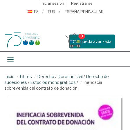
Iniciar sesión
Registrarse
ES
EUR
ESPAÑA PENINSULAR
0
Busqueda avanzada
Toggle navigation
Inicio
Libros
Derecho
/
Derecho civil
/
Derecho de
sucesiones
/
Estudios monográficos
/
Ineficacia
sobrevenida del contrato de donación