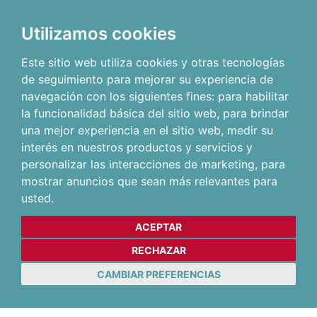
Utilizamos cookies
Este sitio web utiliza cookies y otras tecnologías
de seguimiento para mejorar su experiencia de
navegación con los siguientes fines:
para habilitar
la funcionalidad básica del sitio web
,
para brindar
una mejor experiencia en el sitio web
,
medir su
interés en nuestros productos y servicios y
personalizar las interacciones de marketing
,
para
mostrar anuncios que sean más relevantes para
usted
.
ACEPTAR
RECHAZAR
CAMBIAR PREFERENCIAS