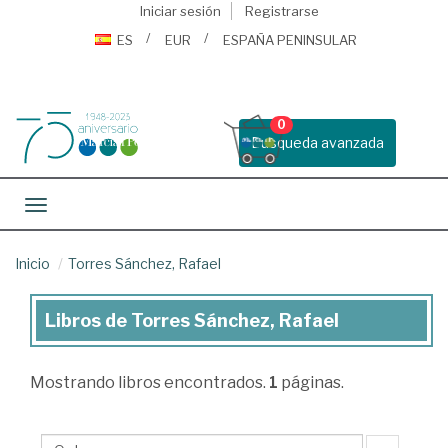
Iniciar sesión
Registrarse
ES
EUR
ESPAÑA PENINSULAR
0
Busqueda avanzada
Toggle navigation
Inicio
Torres Sánchez, Rafael
Libros de Torres Sánchez, Rafael
Libros
de
Mostrando
libros encontrados.
1
páginas.
Torres
Sánchez,