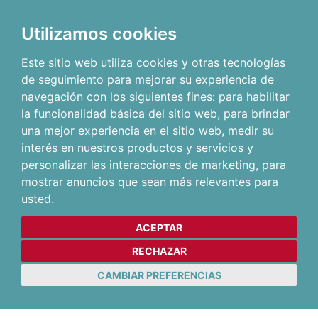
Utilizamos cookies
Este sitio web utiliza cookies y otras tecnologías
de seguimiento para mejorar su experiencia de
navegación con los siguientes fines:
para habilitar
la funcionalidad básica del sitio web
,
para brindar
una mejor experiencia en el sitio web
,
medir su
interés en nuestros productos y servicios y
personalizar las interacciones de marketing
,
para
mostrar anuncios que sean más relevantes para
usted
.
ACEPTAR
RECHAZAR
CAMBIAR PREFERENCIAS