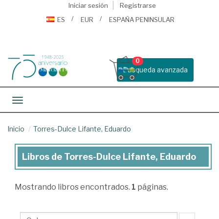
Iniciar sesión
Registrarse
ES
EUR
ESPAÑA PENINSULAR
0
Busqueda avanzada
Toggle navigation
Inicio
Torres-Dulce Lifante, Eduardo
Libros de Torres-Dulce Lifante, Eduardo
Libros
de
Mostrando
libros encontrados.
1
páginas.
Torres-
Dulce