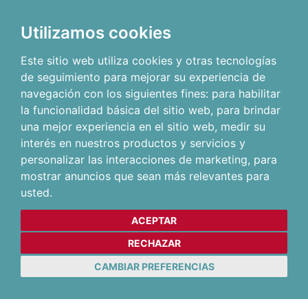
Utilizamos cookies
Este sitio web utiliza cookies y otras tecnologías
de seguimiento para mejorar su experiencia de
navegación con los siguientes fines:
para habilitar
la funcionalidad básica del sitio web
,
para brindar
una mejor experiencia en el sitio web
,
medir su
interés en nuestros productos y servicios y
personalizar las interacciones de marketing
,
para
mostrar anuncios que sean más relevantes para
usted
.
ACEPTAR
RECHAZAR
CAMBIAR PREFERENCIAS