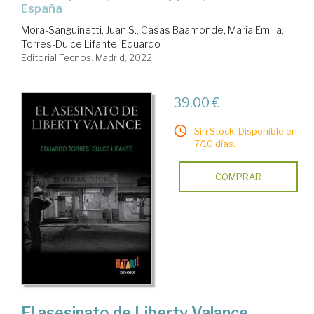
España
Mora-Sanguinetti, Juan S.
;
Casas Baamonde, María Emilia
;
Torres-Dulce Lifante, Eduardo
Editorial Tecnos. Madrid, 2022
39,00 €
Sin Stock. Disponible en
7/10 días.
COMPRAR
El asesinato de Liberty Valance