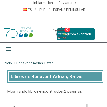
Iniciar sesión
Registrarse
ES
EUR
ESPAÑA PENINSULAR
0
Busqueda avanzada
Toggle navigation
Inicio
Benavent Adrián, Rafael
Libros de Benavent Adrián, Rafael
Libros
de
Mostrando
libros encontrados.
1
páginas.
Benavent
Adrián,