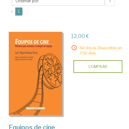
Rafael
↑
(current)
«
1
12,00 €
Sin Stock. Disponible en
7/10 días.
COMPRAR
Equipos de cine