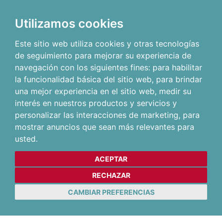
Utilizamos cookies
Este sitio web utiliza cookies y otras tecnologías
de seguimiento para mejorar su experiencia de
navegación con los siguientes fines:
para habilitar
la funcionalidad básica del sitio web
,
para brindar
una mejor experiencia en el sitio web
,
medir su
interés en nuestros productos y servicios y
personalizar las interacciones de marketing
,
para
mostrar anuncios que sean más relevantes para
usted
.
ACEPTAR
RECHAZAR
CAMBIAR PREFERENCIAS