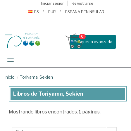
Iniciar sesión
Registrarse
ES
EUR
ESPAÑA PENINSULAR
0
Busqueda avanzada
Toggle navigation
Inicio
Toriyama, Sekien
Libros de Toriyama, Sekien
Libros
de
Mostrando
libros encontrados.
1
páginas.
Toriyama,
Sekien