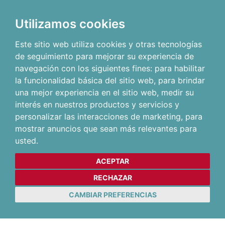
Utilizamos cookies
Este sitio web utiliza cookies y otras tecnologías
de seguimiento para mejorar su experiencia de
navegación con los siguientes fines:
para habilitar
la funcionalidad básica del sitio web
,
para brindar
una mejor experiencia en el sitio web
,
medir su
interés en nuestros productos y servicios y
personalizar las interacciones de marketing
,
para
mostrar anuncios que sean más relevantes para
usted
.
ACEPTAR
RECHAZAR
CAMBIAR PREFERENCIAS