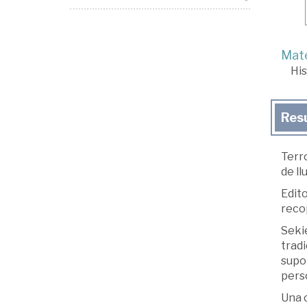
Mate
His
Res
Terr
de ll
Edito
recop
Sekie
tradi
supon
perso
Una 