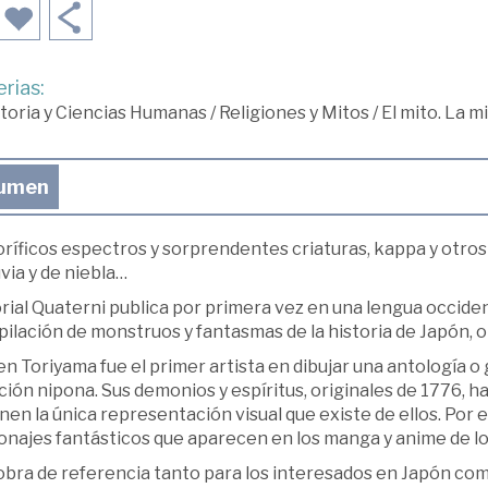
rias:
toria y Ciencias Humanas
/
Religiones y Mitos
/
El mito. La m
umen
oríficos espectros y sorprendentes criaturas, kappa y otros
uvia y de niebla…
rial Quaterni publica por primera vez en una lengua occide
ilación de monstruos y fantasmas de la historia de Japón, 
n Toriyama fue el primer artista en dibujar una antología o g
ción nipona. Sus demonios y espíritus, originales de 1776, 
en la única representación visual que existe de ellos. Por 
najes fantásticos que aparecen en los manga y anime de los
obra de referencia tanto para los interesados en Japón como