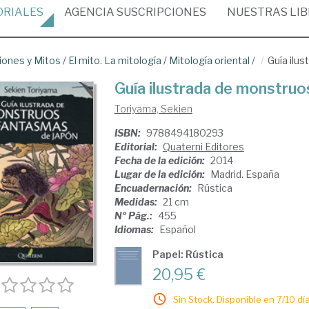
ORIALES
AGENCIA
SUSCRIPCIONES
NUESTRAS
LI
iones y Mitos
/
El mito. La mitología
/
Mitología oriental
/
Guía ilu
Guía ilustrada de monstruo
Toriyama, Sekien
ISBN:
9788494180293
Editorial:
Quaterni Editores
Fecha de la edición:
2014
Lugar de la edición:
Madrid. España
Encuadernación:
Rústica
Medidas:
21 cm
Nº Pág.:
455
Idiomas:
Español
Papel: Rústica
20,95 €
Sin Stock. Disponible en 7/10 día