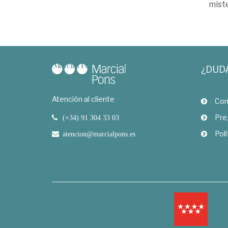
miste
¿DUD
Atención al cliente
Com
Pre
(+34) 91 304 33 03
Polí
atencion@marcialpons.es