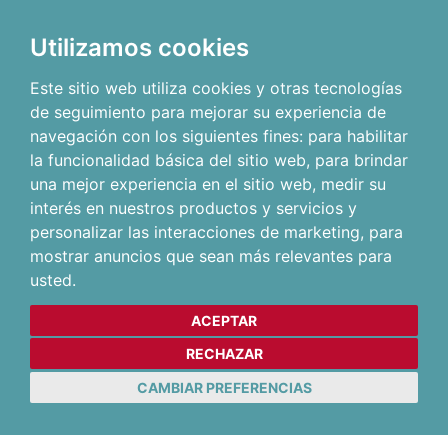
Utilizamos cookies
Este sitio web utiliza cookies y otras tecnologías
de seguimiento para mejorar su experiencia de
navegación con los siguientes fines:
para habilitar
la funcionalidad básica del sitio web
,
para brindar
una mejor experiencia en el sitio web
,
medir su
interés en nuestros productos y servicios y
personalizar las interacciones de marketing
,
para
mostrar anuncios que sean más relevantes para
usted
.
ACEPTAR
RECHAZAR
CAMBIAR PREFERENCIAS