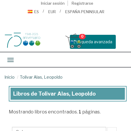
Iniciar sesión
Registrarse
ES
EUR
ESPAÑA PENINSULAR
0
Busqueda avanzada
Toggle navigation
Inicio
Tolivar Alas, Leopoldo
Libros de Tolivar Alas, Leopoldo
Libros
de
Mostrando
libros encontrados.
1
páginas.
Tolivar
Alas,