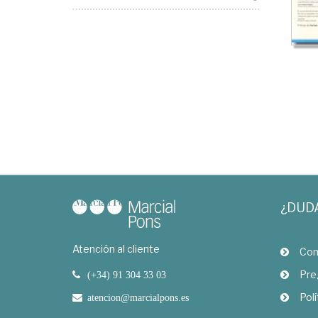
¿DUD
Atención al cliente
Com
Pre
(+34) 91 304 33 03
Polí
atencion@marcialpons.es