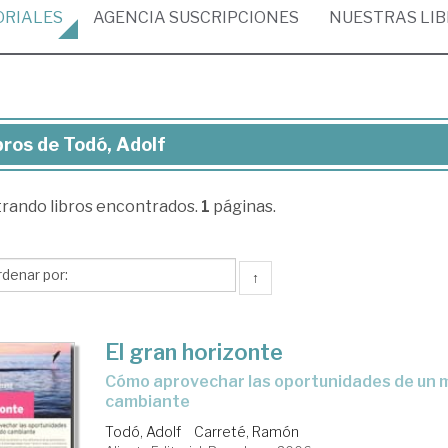
ORIALES
AGENCIA
SUSCRIPCIONES
NUESTRAS
LI
bros de Todó, Adolf
ros
trando
libros encontrados.
1
páginas.
ó,
lf
↑
El gran horizonte
cómo aprovechar las oportunidades de un mundo
cambiante
Todó, Adolf
Carreté, Ramón