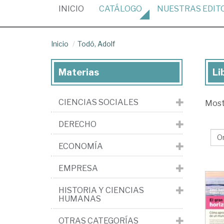
(CURRENT)
INICIO
CATÁLOGO
NUESTRAS
EDIT
Inicio
Todó, Adolf
Materias
Li
Lib
de
CIENCIAS SOCIALES
Mos
Tod
Ado
DERECHO
ECONOMÍA
EMPRESA
HISTORIA Y CIENCIAS
HUMANAS
OTRAS CATEGORÍAS