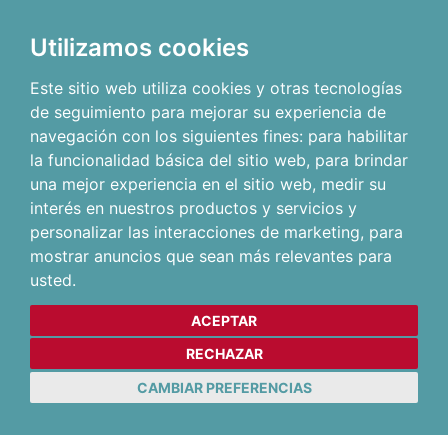
Utilizamos cookies
Este sitio web utiliza cookies y otras tecnologías
de seguimiento para mejorar su experiencia de
navegación con los siguientes fines:
para habilitar
la funcionalidad básica del sitio web
,
para brindar
una mejor experiencia en el sitio web
,
medir su
interés en nuestros productos y servicios y
personalizar las interacciones de marketing
,
para
mostrar anuncios que sean más relevantes para
usted
.
ACEPTAR
RECHAZAR
CAMBIAR PREFERENCIAS