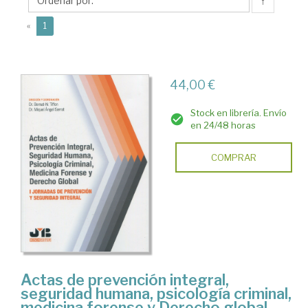
Ángel
↑
(current)
«
1
44,00 €
Stock en librería. Envío
en 24/48 horas
COMPRAR
Actas de prevención integral,
seguridad humana, psicología criminal,
medicina forense y Derecho global