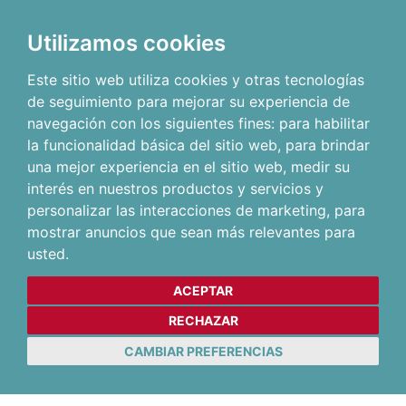
Utilizamos cookies
Este sitio web utiliza cookies y otras tecnologías
de seguimiento para mejorar su experiencia de
navegación con los siguientes fines:
para habilitar
la funcionalidad básica del sitio web
,
para brindar
una mejor experiencia en el sitio web
,
medir su
interés en nuestros productos y servicios y
personalizar las interacciones de marketing
,
para
mostrar anuncios que sean más relevantes para
usted
.
ACEPTAR
RECHAZAR
CAMBIAR PREFERENCIAS