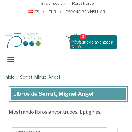
Iniciar sesión
Registrarse
ES
EUR
ESPAÑA PENINSULAR
0
Busqueda avanzada
Toggle navigation
Inicio
Serrat, Miguel Ángel
Libros de Serrat, Miguel Ángel
Libros
de
Mostrando
libros encontrados.
1
páginas.
Serrat,
Miguel