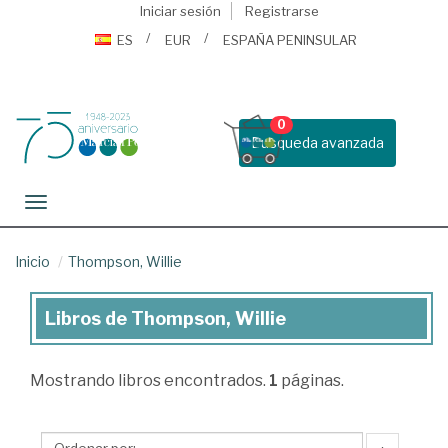
Iniciar sesión
Registrarse
ES
EUR
ESPAÑA PENINSULAR
0
Busqueda avanzada
Toggle navigation
Inicio
Thompson, Willie
Libros de Thompson, Willie
Libros
de
Mostrando
libros encontrados.
1
páginas.
Thompson,
Willie