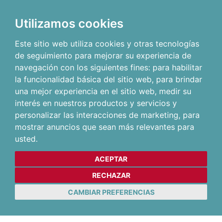
Utilizamos cookies
Este sitio web utiliza cookies y otras tecnologías
de seguimiento para mejorar su experiencia de
navegación con los siguientes fines:
para habilitar
la funcionalidad básica del sitio web
,
para brindar
una mejor experiencia en el sitio web
,
medir su
interés en nuestros productos y servicios y
personalizar las interacciones de marketing
,
para
mostrar anuncios que sean más relevantes para
usted
.
ACEPTAR
RECHAZAR
CAMBIAR PREFERENCIAS