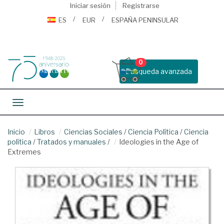
Iniciar sesión
Registrarse
ES
EUR
ESPAÑA PENINSULAR
0
Busqueda avanzada
Toggle navigation
Inicio
Libros
Ciencias Sociales
/
Ciencia Política
/
Ciencia
política
/
Tratados y manuales
/
Ideologies in the Age of
Extremes