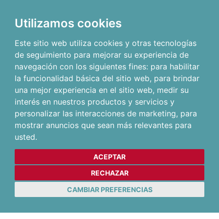
Utilizamos cookies
Este sitio web utiliza cookies y otras tecnologías
de seguimiento para mejorar su experiencia de
navegación con los siguientes fines:
para habilitar
la funcionalidad básica del sitio web
,
para brindar
una mejor experiencia en el sitio web
,
medir su
interés en nuestros productos y servicios y
personalizar las interacciones de marketing
,
para
mostrar anuncios que sean más relevantes para
usted
.
ACEPTAR
RECHAZAR
CAMBIAR PREFERENCIAS