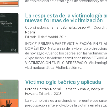
diseño racional de estrategias de prevención y de res
La respuesta de la victimología a
nuevas formas de victimización
Coordinador/a.
Tamarit Sumalla, Josep Mª
Coordin
Noemí
Editorial B de f. Madrid, 2014
INDICE: PRIMERA PARTE VICTIMIZACIÓN EN EL 
DOMÉSTICO -Naturaleza de la violencia bidirecciona
de noviazgo -Cuando los padres son las víctimas: viol
-Exposición a la violencia familiar en niños SEGUN
VICTIMIZACIÓN EN EL CIBERESPACIO -Victimologí
victimodogmática -Victimización y ...
Victimología teórica y aplicada
Pereda Beltrán, Noemí
Tamarit Sumalla, Josep Mª
Huygens Editorial. , 2013
La victimología es una ciencia emergente que surge
preocupación ante el olvido de la víctima en el estud