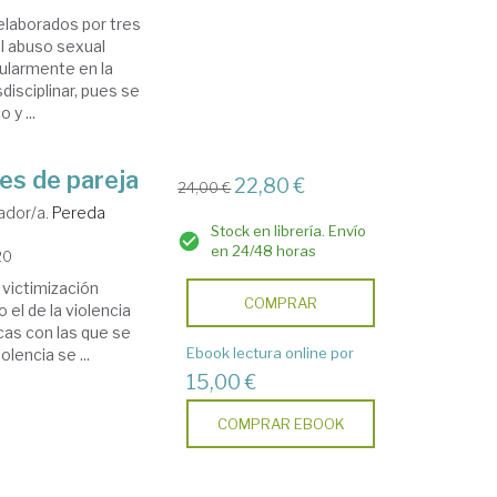
 elaborados por tres
l abuso sexual
cularmente en la
disciplinar, pues se
 y ...
nes de pareja
22,80 €
24,00 €
ador/a.
Pereda
Stock en librería. Envío
en 24/48 horas
20
 victimización
COMPRAR
el de la violencia
icas con las que se
Ebook lectura online por
lencia se ...
15,00 €
COMPRAR EBOOK