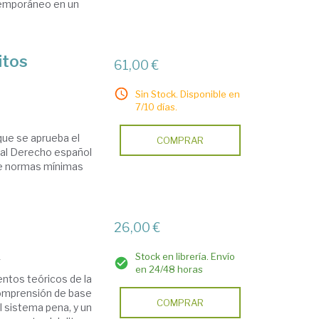
temporáneo en un
itos
61,00 €
Sin Stock. Disponible en
7/10 días.
 que se aprueba el
COMPRAR
a al Derecho español
re normas mínimas
26,00 €
Stock en librería. Envío
4
en 24/48 horas
entos teóricos de la
 comprensión de base
COMPRAR
l sistema pena, y un