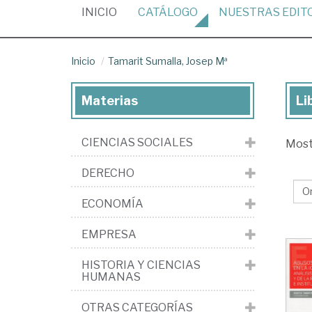
(CURRENT)
INICIO
CATÁLOGO
NUESTRAS
EDIT
Inicio
Tamarit Sumalla, Josep Mª
Materias
Li
Lib
de
CIENCIAS SOCIALES
Mos
Ta
Sum
DERECHO
Jo
ECONOMÍA
Mª
EMPRESA
HISTORIA Y CIENCIAS
HUMANAS
OTRAS CATEGORÍAS