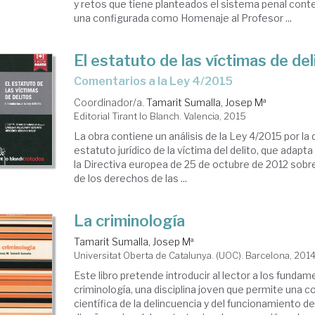
y retos que tiene planteados el sistema penal con
una configurada como Homenaje al Profesor ...
El estatuto de las víctimas de del
comentarios a la Ley 4/2015
Coordinador/a.
Tamarit Sumalla, Josep Mª
Editorial Tirant lo Blanch. Valencia, 2015
La obra contiene un análisis de la Ley 4/2015 por la
estatuto jurídico de la víctima del delito, que adapt
la Directiva europea de 25 de octubre de 2012 sob
de los derechos de las ...
La criminología
Tamarit Sumalla, Josep Mª
Universitat Oberta de Catalunya. (UOC). Barcelona, 201
Este libro pretende introducir al lector a los fundam
criminología, una disciplina joven que permite una
científica de la delincuencia y del funcionamiento de