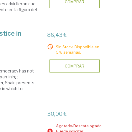
COMPRAR
res advirtieron que
te en la figura del
stice in
86,43 €
Sin Stock. Disponible en
5/6 semanas.
COMPRAR
democracy has not
examining
ver, Spain presents
e in which to
30,00 €
Agotado/Descatalogado.
Puede solicitar