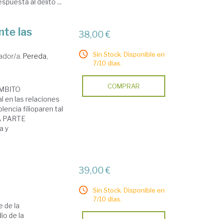
puesta al delito ...
nte las
38,00 €
Sin Stock. Disponible en
ador/a.
Pereda,
7/10 días.
COMPRAR
ÁMBITO
l en las relaciones
encia filioparen tal
DA PARTE
a y
39,00 €
Sin Stock. Disponible en
7/10 días.
 de la
io de la