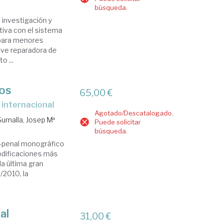
búsqueda.
, investigación y
ativa con el sistema
a para menores
ave reparadora de
o ...
nos
65,00 €
 internacional
Agotado/Descatalogado.
Sumalla, Josep Mª
Puede solicitar
búsqueda.
co-penal monográfico
modificaciones más
la última gran
/2010, la
al
31,00 €