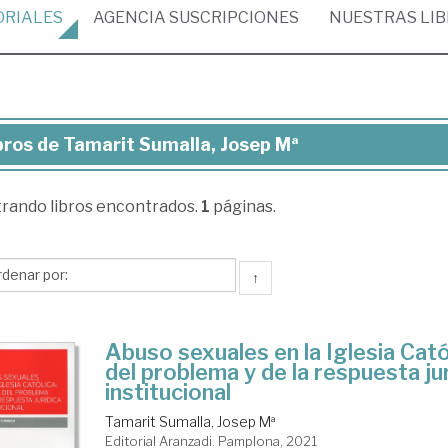
ORIALES
AGENCIA
SUSCRIPCIONES
NUESTRAS
LI
bros de Tamarit Sumalla, Josep Mª
ros
trando
libros encontrados.
1
páginas.
marit
alla,
sep
↑
Abuso sexuales en la Iglesia Catól
del problema y de la respuesta jur
institucional
Tamarit Sumalla, Josep Mª
Editorial Aranzadi. Pamplona, 2021