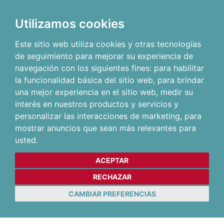
Utilizamos cookies
Este sitio web utiliza cookies y otras tecnologías
de seguimiento para mejorar su experiencia de
navegación con los siguientes fines:
para habilitar
la funcionalidad básica del sitio web
,
para brindar
una mejor experiencia en el sitio web
,
medir su
interés en nuestros productos y servicios y
personalizar las interacciones de marketing
,
para
mostrar anuncios que sean más relevantes para
usted
.
ACEPTAR
RECHAZAR
CAMBIAR PREFERENCIAS