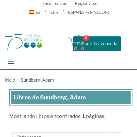
Iniciar sesión
Registrarse
ES
EUR
ESPAÑA PENINSULAR
0
Busqueda avanzada
Toggle navigation
Inicio
Sundberg, Adam
Libros de Sundberg, Adam
Libros
de
Mostrando
libros encontrados.
1
páginas.
Sundberg,
Adam