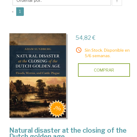
↑
(current)
«
1
54,82 €
Sin Stock. Disponible en
5/6 semanas.
COMPRAR
Natural disaster at the closing of the
Dutch golden age