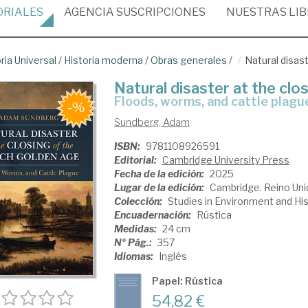
ORIALES
AGENCIA
SUSCRIPCIONES
NUESTRAS
LI
ria Universal
/
Historia moderna
/
Obras generales
/
Natural disas
Natural disaster at the clo
floods, worms, and cattle plagu
Sundberg, Adam
ISBN:
9781108926591
Editorial:
Cambridge University Press
Fecha de la edición:
2025
Lugar de la edición:
Cambridge. Reino Uni
Colección:
Studies in Environment and Hi
Encuadernación:
Rústica
Medidas:
24 cm
Nº Pág.:
357
Idiomas:
Inglés
Papel: Rústica
54,82 €