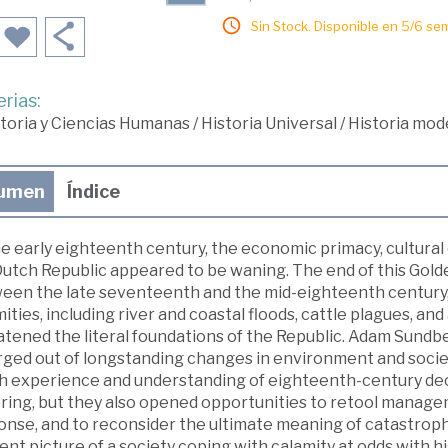
Sin Stock. Disponible en 5/6 se
rias:
toria y Ciencias Humanas
/
Historia Universal
/
Historia mod
umen
Índice
e early eighteenth century, the economic primacy, cultural
utch Republic appeared to be waning. The end of this Golde
een the late seventeenth and the mid-eighteenth centur
ities, including river and coastal floods, cattle plagues, a
atened the literal foundations of the Republic. Adam Sundb
ged out of longstanding changes in environment and societ
h experience and understanding of eighteenth-century dec
ering, but they also opened opportunities to retool manage
onse, and to reconsider the ultimate meaning of catastroph
ient picture of a society coping with calamity at odds with 