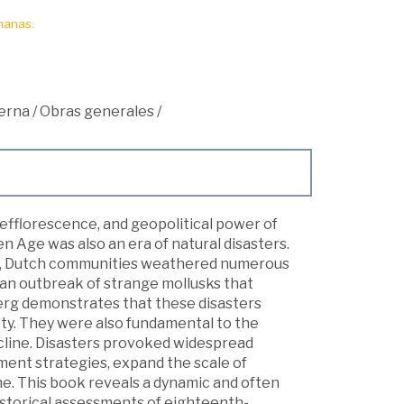
manas.
erna
/
Obras generales
/
 efflorescence, and geopolitical power of
n Age was also an era of natural disasters.
y, Dutch communities weathered numerous
nd an outbreak of strange mollusks that
erg demonstrates that these disasters
y. They were also fundamental to the
line. Disasters provoked widespread
ment strategies, expand the scale of
e. This book reveals a dynamic and often
historical assessments of eighteenth-