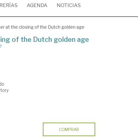
BRERÍAS
AGENDA
NOTICIAS
ter at the closing of the Dutch golden age
sing of the Dutch golden age
e
do
story
COMPRAR