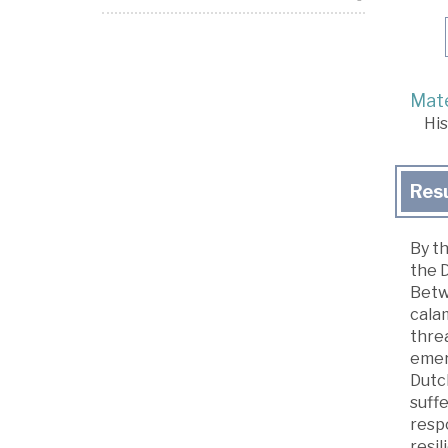
Mate
His
Res
By th
the D
Betw
calam
thre
emer
Dutc
suff
resp
resil