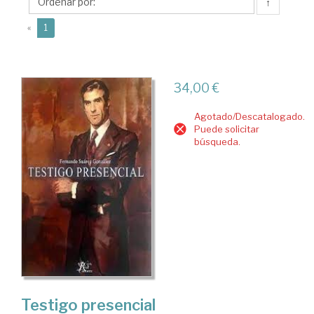
Fernando
↑
(current)
«
1
34,00 €
Agotado/Descatalogado.
Puede solicitar
búsqueda.
Testigo presencial