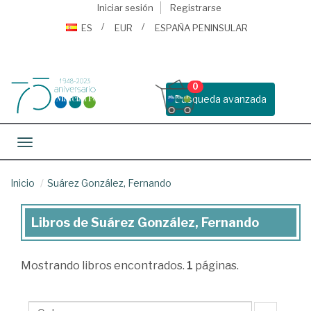
Iniciar sesión
Registrarse
ES
EUR
ESPAÑA PENINSULAR
0
Busqueda avanzada
Toggle navigation
Inicio
Suárez González, Fernando
Libros de Suárez González, Fernando
Libros
de
Mostrando
libros encontrados.
1
páginas.
Suárez
González,