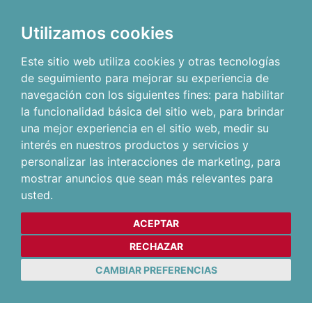
Utilizamos cookies
Este sitio web utiliza cookies y otras tecnologías
de seguimiento para mejorar su experiencia de
navegación con los siguientes fines:
para habilitar
la funcionalidad básica del sitio web
,
para brindar
una mejor experiencia en el sitio web
,
medir su
interés en nuestros productos y servicios y
personalizar las interacciones de marketing
,
para
mostrar anuncios que sean más relevantes para
usted
.
ACEPTAR
RECHAZAR
CAMBIAR PREFERENCIAS