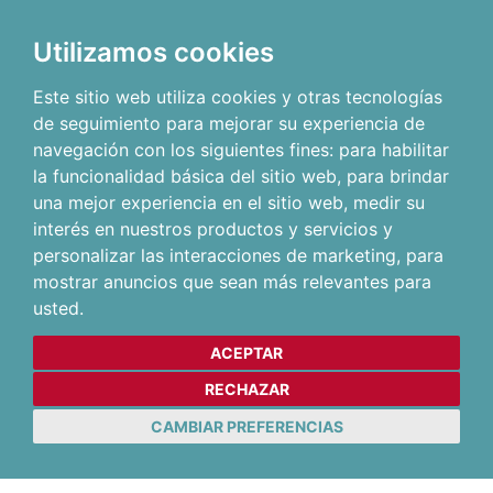
Utilizamos cookies
Este sitio web utiliza cookies y otras tecnologías
de seguimiento para mejorar su experiencia de
navegación con los siguientes fines:
para habilitar
la funcionalidad básica del sitio web
,
para brindar
una mejor experiencia en el sitio web
,
medir su
interés en nuestros productos y servicios y
personalizar las interacciones de marketing
,
para
mostrar anuncios que sean más relevantes para
usted
.
ACEPTAR
RECHAZAR
CAMBIAR PREFERENCIAS