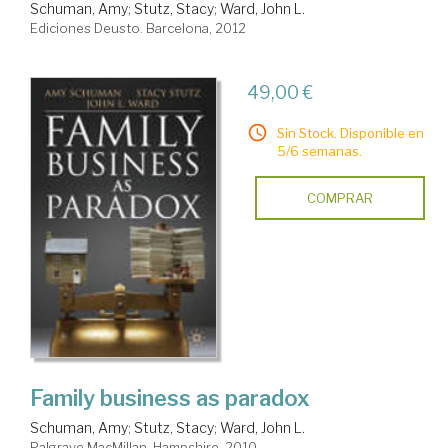
Schuman, Amy
;
Stutz, Stacy
;
Ward, John L.
Ediciones Deusto. Barcelona, 2012
49,00 €
Sin Stock. Disponible en
5/6 semanas.
COMPRAR
Family business as paradox
Schuman, Amy
;
Stutz, Stacy
;
Ward, John L.
Palgrave MacMillan. Hampshire, 2010