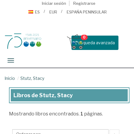
Iniciar sesión
Registrarse
ES
EUR
ESPAÑA PENINSULAR
0
Busqueda avanzada
Toggle navigation
Inicio
Stutz, Stacy
Libros de Stutz, Stacy
Libros
de
Mostrando
libros encontrados.
1
páginas.
Stutz,
Stacy