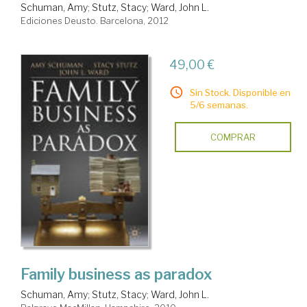
Schuman, Amy
;
Stutz, Stacy
;
Ward, John L.
Ediciones Deusto. Barcelona, 2012
49,00 €
Sin Stock. Disponible en
5/6 semanas.
COMPRAR
Family business as paradox
Schuman, Amy
;
Stutz, Stacy
;
Ward, John L.