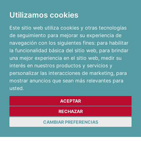
Utilizamos cookies
Este sitio web utiliza cookies y otras tecnologías
de seguimiento para mejorar su experiencia de
navegación con los siguientes fines:
para habilitar
la funcionalidad básica del sitio web
,
para brindar
una mejor experiencia en el sitio web
,
medir su
interés en nuestros productos y servicios y
personalizar las interacciones de marketing
,
para
mostrar anuncios que sean más relevantes para
usted
.
ACEPTAR
RECHAZAR
CAMBIAR PREFERENCIAS