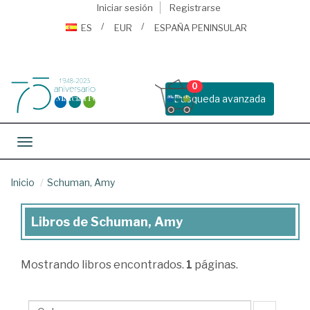
Iniciar sesión
Registrarse
ES
EUR
ESPAÑA PENINSULAR
0
Busqueda avanzada
Toggle navigation
Inicio
Schuman, Amy
Libros de Schuman, Amy
Libros
de
Mostrando
libros encontrados.
1
páginas.
Schuman,
Amy