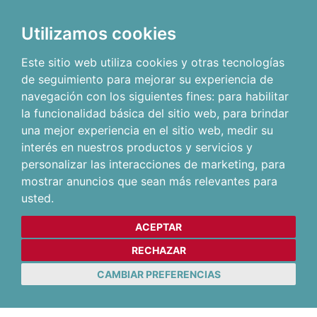
Utilizamos cookies
Este sitio web utiliza cookies y otras tecnologías
de seguimiento para mejorar su experiencia de
navegación con los siguientes fines:
para habilitar
la funcionalidad básica del sitio web
,
para brindar
una mejor experiencia en el sitio web
,
medir su
interés en nuestros productos y servicios y
personalizar las interacciones de marketing
,
para
mostrar anuncios que sean más relevantes para
usted
.
ACEPTAR
RECHAZAR
CAMBIAR PREFERENCIAS