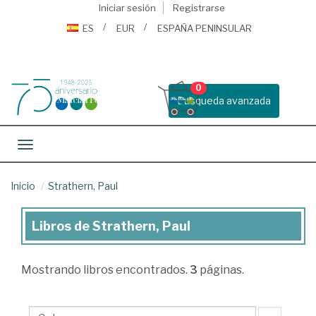
Iniciar sesión
Registrarse
ES
EUR
ESPAÑA PENINSULAR
0
Busqueda avanzada
Toggle navigation
Inicio
Strathern, Paul
Libros de Strathern, Paul
Libros
de
Mostrando
libros encontrados.
3
páginas.
Strathern,
Paul