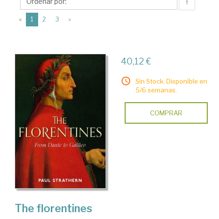
↑
(current)
«
1
2
3
»
40,12 €
Sin Stock. Disponible en
5/6 semanas.
COMPRAR
The florentines