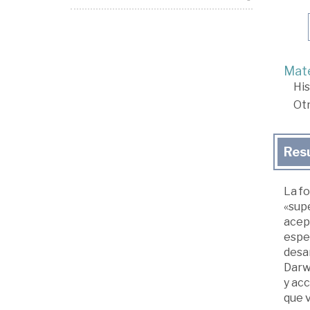
Mate
His
Ot
Res
La fo
«supe
acept
espec
desa
Darwi
y acc
que v