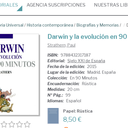
ORIALES
AGENCIA
SUSCRIPCIONES
NUESTRAS
LI
ria Universal
/
Historia contemporánea
/
Biografías y Memorias
/
Darwin y la evolución en 9
Strathern, Paul
ISBN:
9788432317187
Editorial:
Siglo XXI de España
Fecha de la edición:
2015
Lugar de la edición:
Madrid. España
Colección:
En 90 Minutos
Encuadernación:
Rústica
Medidas:
20 cm
Nº Pág.:
99
Idiomas:
Español
Papel: Rústica
8,50 €