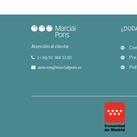
¿DUD
Atención al cliente
Com
Pre
(+34) 91 304 33 03
Polí
atencion@marcialpons.es