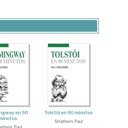
Tolstói en 90 minutos
ngway en 90
minutos
Strathern, Paul
athern, Paul