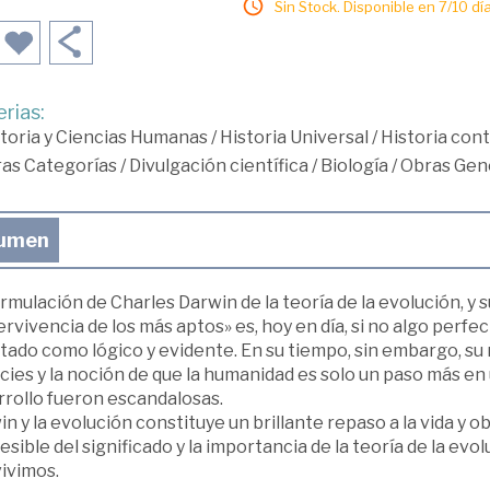
Sin Stock. Disponible en 7/10 día
rias:
toria y Ciencias Humanas
/
Historia Universal
/
Historia co
ras Categorías
/
Divulgación científica
/
Biología
/
Obras Gene
umen
rmulación de Charles Darwin de la teoría de la evolución, y 
rvivencia de los más aptos» es, hoy en día, si no algo per
ado como lógico y evidente. En su tiempo, sin embargo, su r
ies y la noción de que la humanidad es solo un paso más en
rrollo fueron escandalosas.
n y la evolución constituye un brillante repaso a la vida y 
esible del significado y la importancia de la teoría de la evo
ivimos.