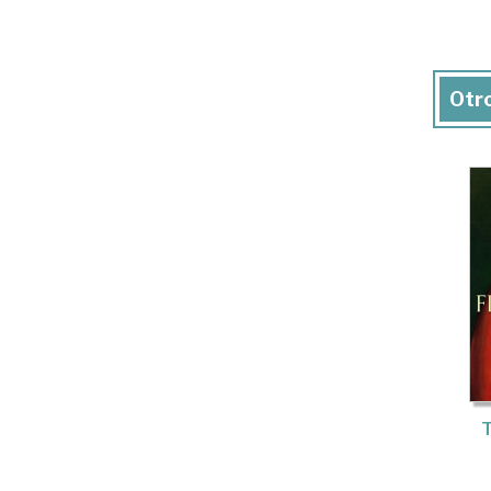
Otro
T