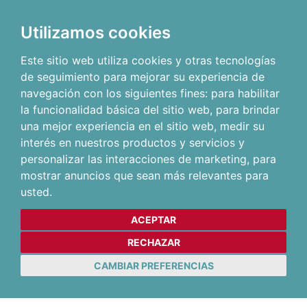
Utilizamos cookies
Este sitio web utiliza cookies y otras tecnologías
de seguimiento para mejorar su experiencia de
navegación con los siguientes fines:
para habilitar
la funcionalidad básica del sitio web
,
para brindar
una mejor experiencia en el sitio web
,
medir su
interés en nuestros productos y servicios y
personalizar las interacciones de marketing
,
para
mostrar anuncios que sean más relevantes para
usted
.
ACEPTAR
RECHAZAR
CAMBIAR PREFERENCIAS