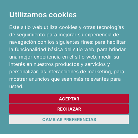
Utilizamos cookies
Este sitio web utiliza cookies y otras tecnologías
de seguimiento para mejorar su experiencia de
navegación con los siguientes fines:
para habilitar
la funcionalidad básica del sitio web
,
para brindar
una mejor experiencia en el sitio web
,
medir su
interés en nuestros productos y servicios y
personalizar las interacciones de marketing
,
para
mostrar anuncios que sean más relevantes para
usted
.
ACEPTAR
RECHAZAR
CAMBIAR PREFERENCIAS