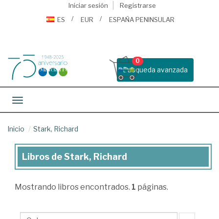
Iniciar sesión
Registrarse
ES
EUR
ESPAÑA PENINSULAR
0
Busqueda avanzada
Toggle navigation
Inicio
Stark, Richard
Libros de Stark, Richard
Libros
de
Mostrando
libros encontrados.
1
páginas.
Stark,
Richard