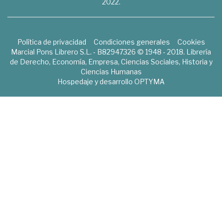
2022.
Política de privacidad
Condiciones generales
Cookies
Marcial Pons Librero S.L. - B82947326 © 1948 - 2018. Librería
de Derecho, Economía, Empresa, Ciencias Sociales, Historia y
Ciencias Humanas
Hospedaje y desarrollo
OPTYMA