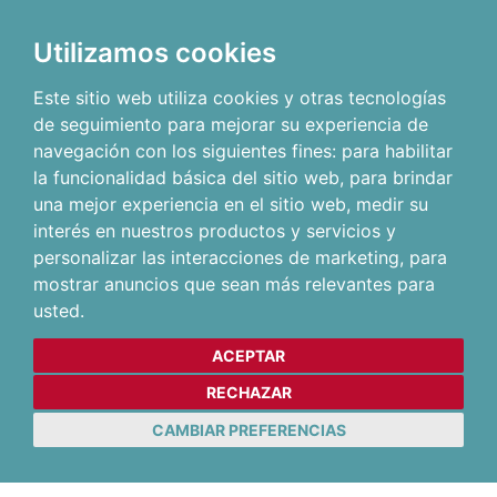
Utilizamos cookies
Este sitio web utiliza cookies y otras tecnologías
de seguimiento para mejorar su experiencia de
navegación con los siguientes fines:
para habilitar
la funcionalidad básica del sitio web
,
para brindar
una mejor experiencia en el sitio web
,
medir su
interés en nuestros productos y servicios y
personalizar las interacciones de marketing
,
para
mostrar anuncios que sean más relevantes para
usted
.
ACEPTAR
RECHAZAR
CAMBIAR PREFERENCIAS