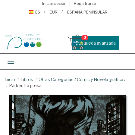
Iniciar sesión
Registrarse
ES
EUR
ESPAÑA PENINSULAR
0
Busqueda avanzada
Toggle navigation
Inicio
Libros
Otras Categorías
/
Cómic y Novela gráfica
/
Parker. La presa