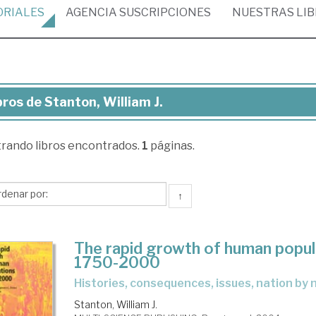
ORIALES
AGENCIA
SUSCRIPCIONES
NUESTRAS
LI
bros de Stanton, William J.
ros
trando
libros encontrados.
1
páginas.
nton,
liam
↑
The rapid growth of human popul
1750-2000
histories, consequences, issues, nation by 
Stanton, William J.