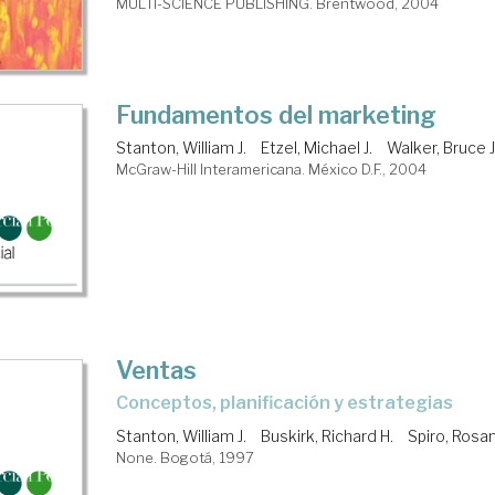
MULTI-SCIENCE PUBLISHING. Brentwood, 2004
Fundamentos del marketing
Stanton, William J.
Etzel, Michael J.
Walker, Bruce J
McGraw-Hill Interamericana. México D.F., 2004
Ventas
conceptos, planificación y estrategias
Stanton, William J.
Buskirk, Richard H.
Spiro, Rosan
None. Bogotá, 1997