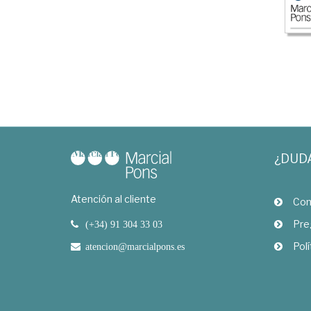
¿DUD
Atención al cliente
Com
Pre
(+34) 91 304 33 03
Polí
atencion@marcialpons.es