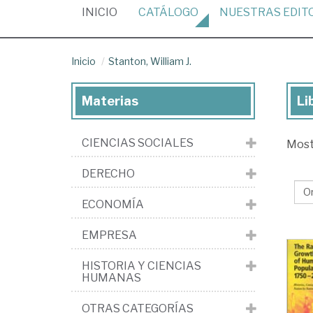
(CURRENT)
INICIO
CATÁLOGO
NUESTRAS
EDIT
Inicio
Stanton, William J.
Materias
Li
Lib
de
CIENCIAS SOCIALES
Mos
Sta
Wil
DERECHO
J.
ECONOMÍA
EMPRESA
HISTORIA Y CIENCIAS
HUMANAS
OTRAS CATEGORÍAS