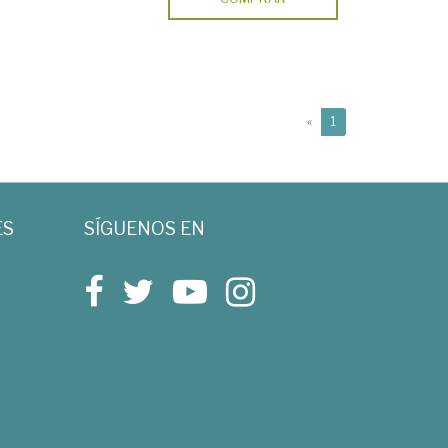
(current)
«
1
ES
SÍGUENOS EN