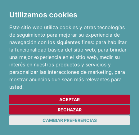
Utilizamos cookies
Este sitio web utiliza cookies y otras tecnologías
de seguimiento para mejorar su experiencia de
navegación con los siguientes fines:
para habilitar
la funcionalidad básica del sitio web
,
para brindar
una mejor experiencia en el sitio web
,
medir su
interés en nuestros productos y servicios y
personalizar las interacciones de marketing
,
para
mostrar anuncios que sean más relevantes para
usted
.
ACEPTAR
RECHAZAR
CAMBIAR PREFERENCIAS