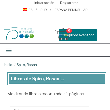
Iniciar sesión
Registrarse
ES
EUR
ESPAÑA PENINSULAR
0
Busqueda avanzada
Toggle navigation
Inicio
Spiro, Rosan L.
Libros de Spiro, Rosan L.
Libros
de
Mostrando
libros encontrados.
1
páginas.
Spiro,
Rosan