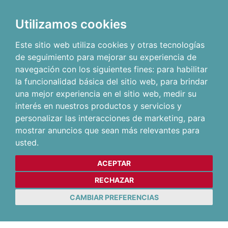
Utilizamos cookies
Este sitio web utiliza cookies y otras tecnologías
de seguimiento para mejorar su experiencia de
navegación con los siguientes fines:
para habilitar
la funcionalidad básica del sitio web
,
para brindar
una mejor experiencia en el sitio web
,
medir su
interés en nuestros productos y servicios y
personalizar las interacciones de marketing
,
para
mostrar anuncios que sean más relevantes para
usted
.
ACEPTAR
RECHAZAR
CAMBIAR PREFERENCIAS