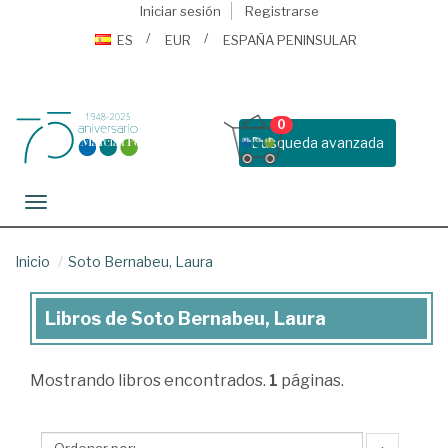
Iniciar sesión
Registrarse
ES
EUR
ESPAÑA PENINSULAR
0
Busqueda avanzada
Toggle navigation
Inicio
Soto Bernabeu, Laura
Libros de Soto Bernabeu, Laura
Libros
de
Mostrando
libros encontrados.
1
páginas.
Soto
Bernabeu,