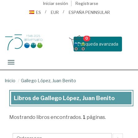
Iniciar sesión
Registrarse
ES
EUR
ESPAÑA PENINSULAR
0
Busqueda avanzada
Toggle navigation
Inicio
Gallego López, Juan Benito
Libros de Gallego López, Juan Benito
Libros
de
Mostrando
libros encontrados.
1
páginas.
Gallego
López,