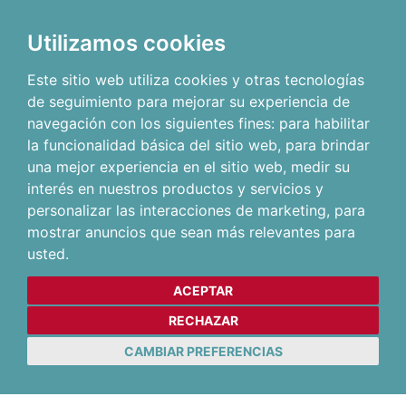
Utilizamos cookies
Este sitio web utiliza cookies y otras tecnologías
de seguimiento para mejorar su experiencia de
navegación con los siguientes fines:
para habilitar
la funcionalidad básica del sitio web
,
para brindar
una mejor experiencia en el sitio web
,
medir su
interés en nuestros productos y servicios y
personalizar las interacciones de marketing
,
para
mostrar anuncios que sean más relevantes para
usted
.
ACEPTAR
RECHAZAR
CAMBIAR PREFERENCIAS