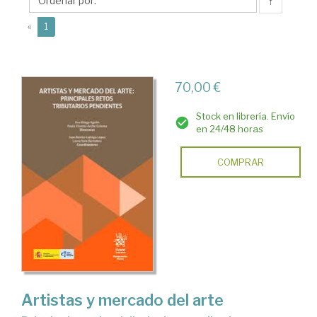
Juan
↑
Benito
(current)
«
1
70,00 €
Stock en librería. Envío
en 24/48 horas
COMPRAR
Artistas y mercado del arte