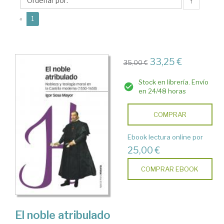
Igor
↑
(current)
«
1
33,25 €
35,00 €
Stock en librería. Envío
en 24/48 horas
COMPRAR
Ebook lectura online por
25,00 €
COMPRAR EBOOK
El noble atribulado