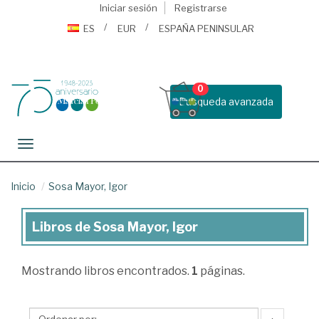
Iniciar sesión
Registrarse
ES
EUR
ESPAÑA PENINSULAR
0
Busqueda avanzada
Toggle navigation
Inicio
Sosa Mayor, Igor
Libros de Sosa Mayor, Igor
Libros
de
Mostrando
libros encontrados.
1
páginas.
Sosa
Mayor,