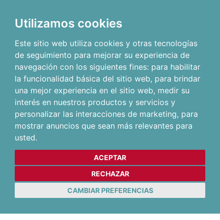
Utilizamos cookies
Este sitio web utiliza cookies y otras tecnologías
de seguimiento para mejorar su experiencia de
navegación con los siguientes fines:
para habilitar
la funcionalidad básica del sitio web
,
para brindar
una mejor experiencia en el sitio web
,
medir su
interés en nuestros productos y servicios y
personalizar las interacciones de marketing
,
para
mostrar anuncios que sean más relevantes para
usted
.
ACEPTAR
RECHAZAR
CAMBIAR PREFERENCIAS