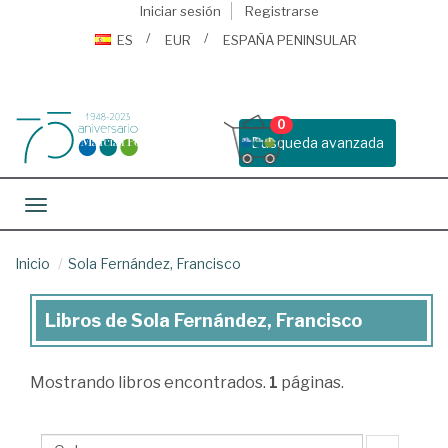
Iniciar sesión
Registrarse
ES
EUR
ESPAÑA PENINSULAR
0
Busqueda avanzada
Toggle navigation
Inicio
Sola Fernández, Francisco
Libros de Sola Fernández, Francisco
Libros
de
Mostrando
libros encontrados.
1
páginas.
Sola
Fernández,