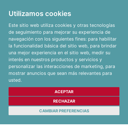
Utilizamos cookies
Este sitio web utiliza cookies y otras tecnologías
de seguimiento para mejorar su experiencia de
navegación con los siguientes fines:
para habilitar
la funcionalidad básica del sitio web
,
para brindar
una mejor experiencia en el sitio web
,
medir su
interés en nuestros productos y servicios y
personalizar las interacciones de marketing
,
para
mostrar anuncios que sean más relevantes para
usted
.
ACEPTAR
RECHAZAR
CAMBIAR PREFERENCIAS