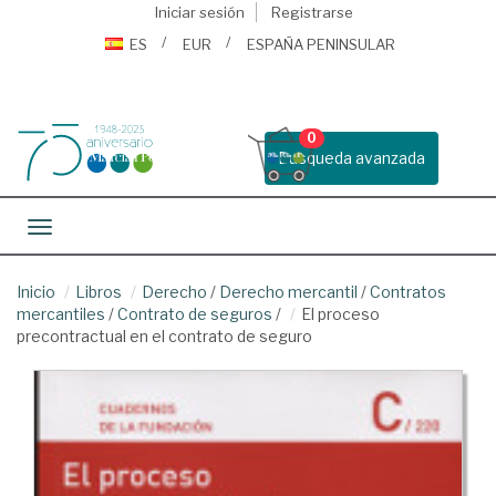
Iniciar sesión
Registrarse
ES
EUR
ESPAÑA PENINSULAR
0
Busqueda avanzada
Toggle navigation
Inicio
Libros
Derecho
/
Derecho mercantil
/
Contratos
mercantiles
/
Contrato de seguros
/
El proceso
precontractual en el contrato de seguro