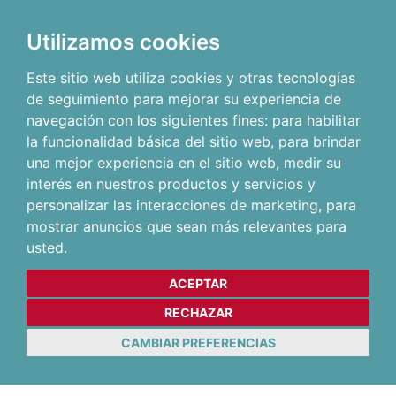
Utilizamos cookies
Este sitio web utiliza cookies y otras tecnologías
de seguimiento para mejorar su experiencia de
navegación con los siguientes fines:
para habilitar
la funcionalidad básica del sitio web
,
para brindar
una mejor experiencia en el sitio web
,
medir su
interés en nuestros productos y servicios y
personalizar las interacciones de marketing
,
para
mostrar anuncios que sean más relevantes para
usted
.
ACEPTAR
RECHAZAR
CAMBIAR PREFERENCIAS