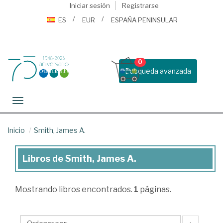
Iniciar sesión
Registrarse
ES
EUR
ESPAÑA PENINSULAR
0
Busqueda avanzada
Toggle navigation
Inicio
Smith, James A.
Libros de Smith, James A.
Libros
de
Mostrando
libros encontrados.
1
páginas.
Smith,
James