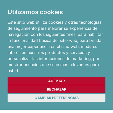
Utilizamos cookies
Este sitio web utiliza cookies y otras tecnologías
de seguimiento para mejorar su experiencia de
navegación con los siguientes fines:
para habilitar
la funcionalidad básica del sitio web
,
para brindar
una mejor experiencia en el sitio web
,
medir su
interés en nuestros productos y servicios y
personalizar las interacciones de marketing
,
para
mostrar anuncios que sean más relevantes para
usted
.
ACEPTAR
RECHAZAR
CAMBIAR PREFERENCIAS