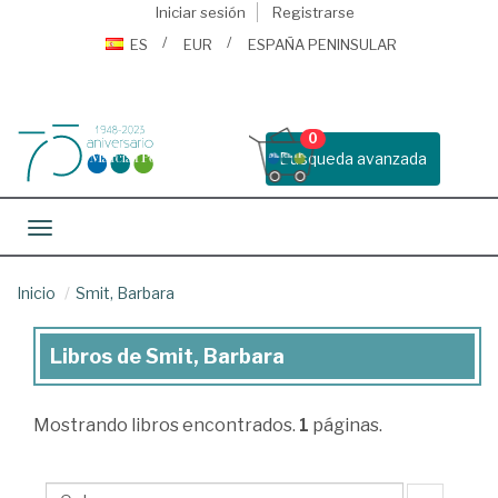
Iniciar sesión
Registrarse
ES
EUR
ESPAÑA PENINSULAR
0
Busqueda avanzada
Toggle navigation
Inicio
Smit, Barbara
Libros de Smit, Barbara
Libros
de
Mostrando
libros encontrados.
1
páginas.
Smit,
Barbara