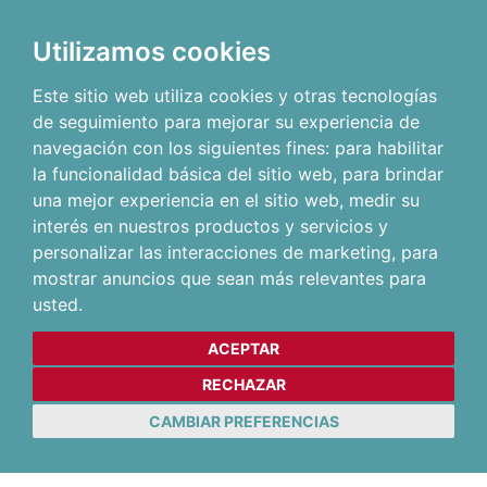
Utilizamos cookies
Este sitio web utiliza cookies y otras tecnologías
de seguimiento para mejorar su experiencia de
navegación con los siguientes fines:
para habilitar
la funcionalidad básica del sitio web
,
para brindar
una mejor experiencia en el sitio web
,
medir su
interés en nuestros productos y servicios y
personalizar las interacciones de marketing
,
para
mostrar anuncios que sean más relevantes para
usted
.
ACEPTAR
RECHAZAR
CAMBIAR PREFERENCIAS