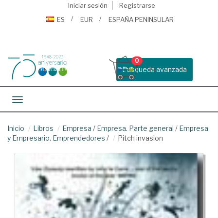
Iniciar sesión
Registrarse
ES
EUR
ESPAÑA PENINSULAR
0
Busqueda avanzada
Toggle navigation
Inicio
Libros
Empresa
/
Empresa. Parte general
/
Empresa
y Empresario. Emprendedores
/
Pitch invasion