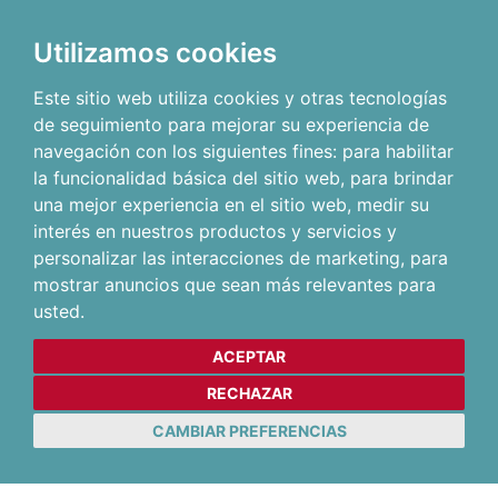
Utilizamos cookies
Este sitio web utiliza cookies y otras tecnologías
de seguimiento para mejorar su experiencia de
navegación con los siguientes fines:
para habilitar
la funcionalidad básica del sitio web
,
para brindar
una mejor experiencia en el sitio web
,
medir su
interés en nuestros productos y servicios y
personalizar las interacciones de marketing
,
para
mostrar anuncios que sean más relevantes para
usted
.
ACEPTAR
RECHAZAR
CAMBIAR PREFERENCIAS